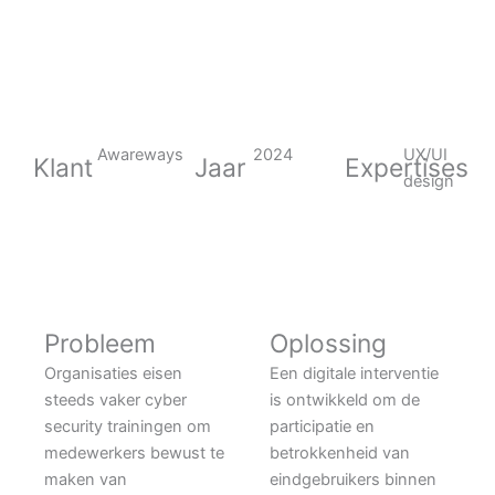
Awareways
2024
UX/UI
Klant
Jaar
Expertises
design
Probleem
Oplossing
Organisaties eisen
Een digitale interventie
steeds vaker cyber
is ontwikkeld om de
security trainingen om
participatie en
medewerkers bewust te
betrokkenheid van
maken van
eindgebruikers binnen