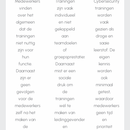
Medewerkers
Trainingen
Cybersecurity
vinden
zijn vaak
trainingen
over het
individueel
worden
algemeen
en niet
vaak
dat de
gekoppeld
gezien als
trainingen
aan
droge en
niet nuttig
teamdoelen
saaie
zijn voor
of
leerstof. De
hun
groepsprestaties.
eigen
functie.
Daarnaast
kennis
Daarnaast
mist er een
worden
zijn er
sociale
ook
geen
druk om
minimaal
gevolgen
de
getest,
voor de
trainingen
waardoor
medewerkers
wél te
medewerkers
zelf na het
maken van
geen tijd
maken van
leidinggevenden
en
de
en
prioriteit